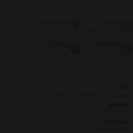
اصالت کالا
پشتیبانی 24 ساعته
تضمین اصالت و گارانتی
شنبه تا چهارشنبه
ضمانت بازگشت وجه
تحویل اکسپرس
بازگرداندن وجه در ۷ روز
سراسر ایران
برگشت به بالا
نشانی
خراسان جنوبی ، شهرستان فردوس ، حد فاصل انقلاب 5 و 7
ساعت کاری
8 الی 13 و 16:30 الی 21:30
شماره تماس
|
تلفن گویا بدون پیش شماره :90000969- داخلی : 106