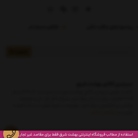
پیشنهادهای شگفت انگیز
فرم استخدام
عضویت
سرزمین کالای بهشت شرق
علامت تجاری سرزمین کالای بهشت شرق با شماره ثبت 460140 از سال
1375 فعالیت خود را با نام مرکز خرید علیزاده آغاز کرد. این مجموعه
بزرگترین و کاملترین مرکز خرید جهیزیه در شرق کشور است که نماینده
برترین بر
نمایش بیشتر
استفاده از مطالب
فروشگاه اینترنتی بهشت شرق
فقط برای مقاصد غیر تجاری و با ذکر