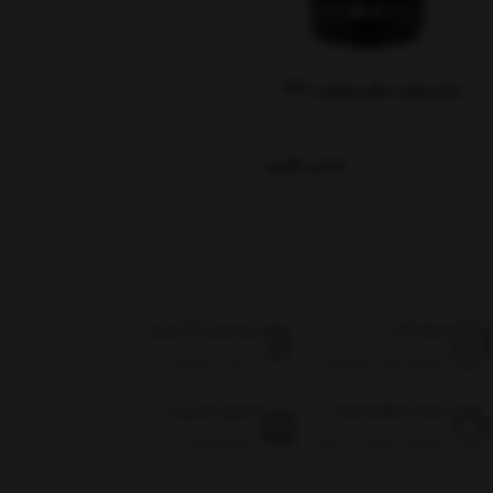
جارو برقی سطلی هوبو 3300
تماس بگیرید
اصالت کالا
پشتیبانی 24 ساعته
تضمین اصالت و گارانتی
شنبه تا چهارشنبه
ضمانت بازگشت وجه
تحویل اکسپرس
بازگرداندن وجه در ۷ روز
سراسر ایران