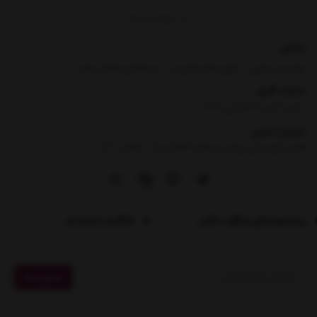
برگشت به بالا
نشانی
خراسان جنوبی ، شهرستان فردوس ، حد فاصل انقلاب 5 و 7
ساعت کاری
8 الی 13 و 16:30 الی 21:30
شماره تماس
|
تلفن گویا بدون پیش شماره :90000969- داخلی : 106
پیشنهادهای شگفت انگیز
فرم استخدام
عضویت