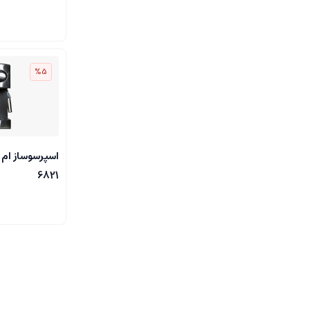
%5
6821