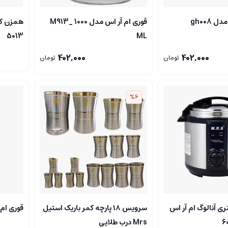
 gh008
قوری ام آر اس مدل M913_ 1000
5013
ML
402,000
402,000
تومان
تومان
%6
ز برقی 6لیتری آنالوگ ام آر اس
سرویس ۱۸ پارچه کمر باریک استیل
قوری ام
Mrs درب طلایی