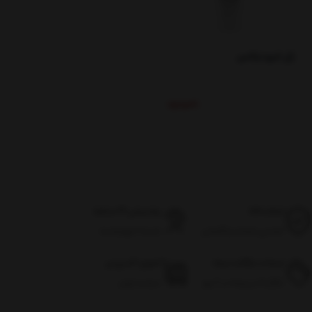
ژل ابرو نیکس
ناموجود
اصالت کالا
پشتیبانی 24 ساعته
تضمین اصالت و گارانتی
شنبه تا چهارشنبه
ضمانت بازگشت وجه
تحویل اکسپرس
بازگرداندن وجه در ۷ روز
سراسر ایران