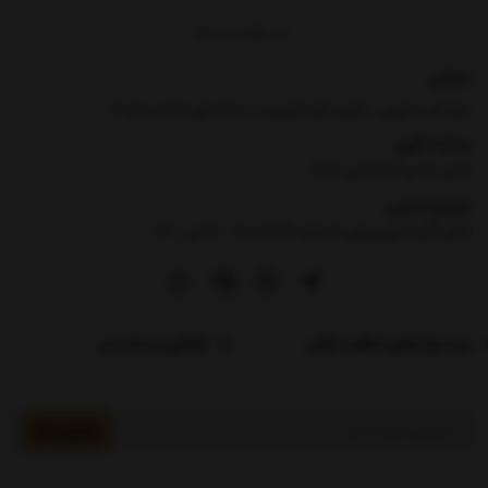
برگشت به بالا
نشانی
خراسان جنوبی ، شهرستان فردوس ، حد فاصل انقلاب 5 و 7
ساعت کاری
8 الی 13 و 16:30 الی 21:30
شماره تماس
|
تلفن گویا بدون پیش شماره :90000969- داخلی : 106
پیشنهادهای شگفت انگیز
فرم استخدام
عضویت