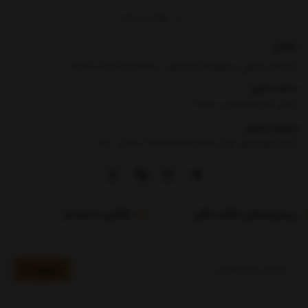
برگشت به بالا
نشانی
خراسان جنوبی ، شهرستان فردوس ، حد فاصل انقلاب 5 و 7
ساعت کاری
8 الی 13 و 16:30 الی 21:30
شماره تماس
|
تلفن گویا بدون پیش شماره :90000969- داخلی : 106
پیشنهادهای شگفت انگیز
فرم استخدام
عضویت