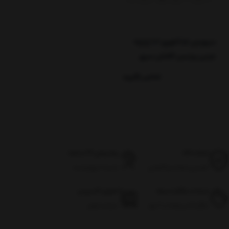
سرویس غذاخوری 101 پارچه
چینی پردیس کاشان سری
ونوس طرح کیانا کد F273
تماس بگیرید
اصالت کالا
پشتیبانی 24 ساعته
تضمین اصالت و گارانتی
شنبه تا چهارشنبه
ضمانت بازگشت وجه
تحویل اکسپرس
بازگرداندن وجه در ۷ روز
سراسر ایران