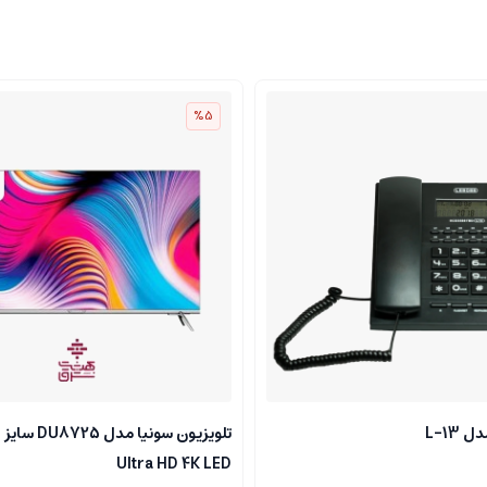
%5
L-13
Ultra HD 4K LED