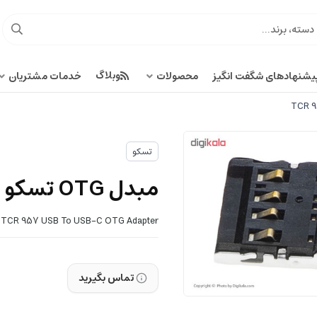
وبلاگ
یشنهادهای شگفت انگیز
محصولات
خدمات مشتریان
تسکو
مبدل OTG تسکو USB به USB-C مدل TCR 957
TCR 957 USB To USB-C OTG Adapter
تماس بگیرید