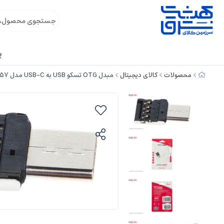
پ
محصولات
کالای دیجیتال
مبدل OTG تسکو USB به USB-C مدل TCR 957