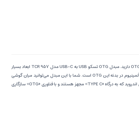
اگر قصد انتقال اطلاعات از گوشی هوشمند به فلش‌مموری یا اتصال ماوس و کیبورد و غیره به گوشی‌ و تبلت‌هایی با پورت USB-C دارید، نیاز به تهیه مبدل OTG دارید. مبدل OTG تسکو USB به USB-C مدل TCR 957 ابعاد بسیار
کوچکی دارد و به آسانی قادرید آن را درون کیف یا جیبتان قرار دهید. این مدل در کنار ابعاد کوچک، استحکام بالایی دارد. این ویژگی به دلیل استفاده از آلیاژ آلمینیوم در بدنه این OTG است. شما با این مبدل می‌توانید میان گوشی
همراه، تبلت و فلش مموری خود ارتباط برقرار کرده و به‌ سادگی اطلاعات را بین آن‌ها جا به‌ جا کنید. این مبدل برای تمام دستگاه‌های مجهز به سیستم‌ عامل اندروید که به درگاه «TYPE C» مجهز هستند و با فناوری «OTG» سازگاری