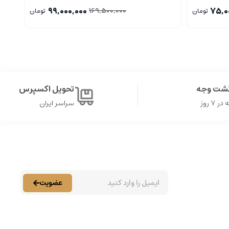
99,000,000
75,0
169,500,000
تومان
تومان
گشت وجه
تحویل اکسپرس
۷ روز
سراسر ایران
عضویت