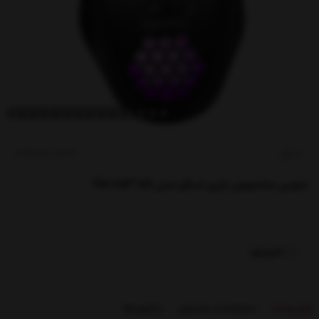
کدکالا:
تسکو
ماوس مخصوص بازی تسکو مدل TM 753 GA
ناموجود
توضیحات
مشخصات محصول
بازخوردها