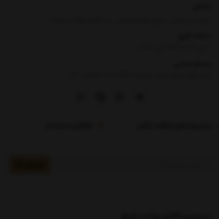
نشانی
خراسان جنوبی ، شهرستان فردوس ، حد فاصل انقلاب 5 و 7
ساعت کاری
8 الی 13 و 16:30 الی 21:30
شماره تماس
|
تلفن گویا بدون پیش شماره :90000969- داخلی : 106
پیشنهادهای شگفت انگیز
فرم استخدام
عضویت
سرزمین کالای بهشت شرق