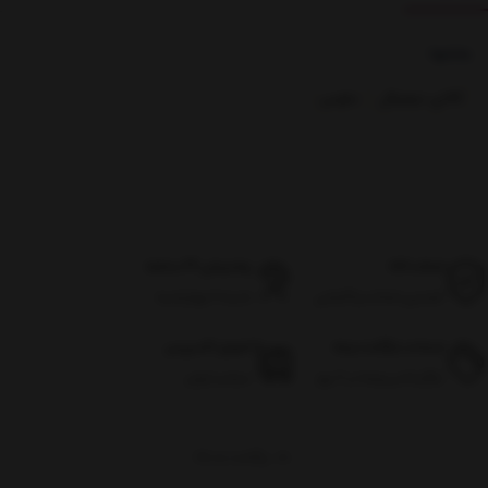
بخشها :
کالای دیجیتال
ماوس
اصالت کالا
پشتیبانی 24 ساعته
تضمین اصالت و گارانتی
شنبه تا چهارشنبه
ضمانت بازگشت وجه
تحویل اکسپرس
بازگرداندن وجه در ۷ روز
سراسر ایران
برگشت به بالا