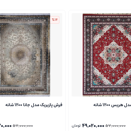
%14
ریس 1200 شانه
فرش پازیریک مدل جانا 1200 شانه
20,000
49,020,000
57,000,000
57,000,000
تومان