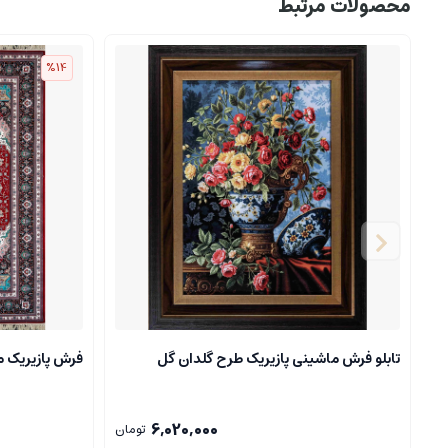
محصولات مرتبط
%14
تابلو فرش ماشینی پازیریک طرح گلدان گل
فرش پازیریک مدل ه
6,020,000
تومان