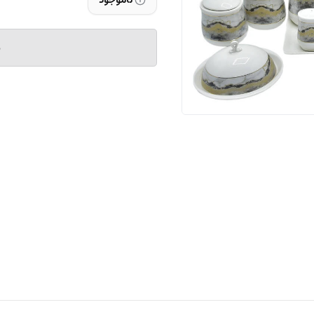
ناموجود
م