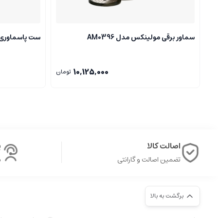
سماور برقی مولینکس مدل AM0396
ست پاسماوری ۸ پارچه یقه دار ماربل امبی
10,125,000
تومان
اصالت کالا
پ
تضمین اصالت و گارانتی
ش
برگشت به بالا