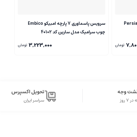
و قوری 5 پارچ پلاتا مدل Persian
سرویس پاسماوری 7 پارچه امبیکو Embico
ظرف چ
چوب سرامیک مدل سارین کد 40102
3,223,000
7,80
تومان
تومان
گشت وجه
تحویل اکسپرس
۷ روز
سراسر ایران