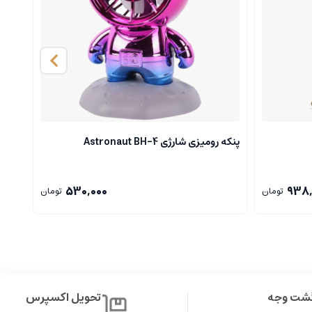
پنکه رومیزی شارژی Astronaut BH-4
مینی 
530,000
938,
تومان
تومان
گشت وجه
تحویل اکسپرس