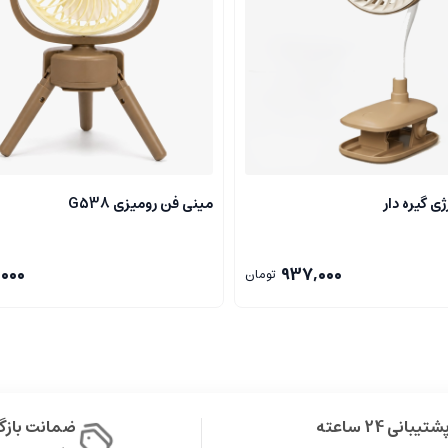
ی گیره دار
مینی فن رومیزی G538
000
937,000
تومان
شتیبانی 24 ساعته
ضمانت باز