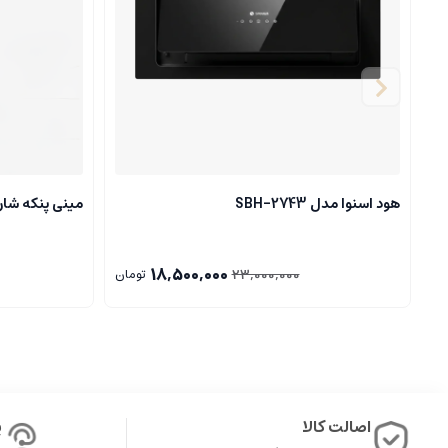
هود اسنوا مدل SBH-2743
مینی پنکه شارژ
18,500,000
23,000,000
تومان
اصالت کالا
پ