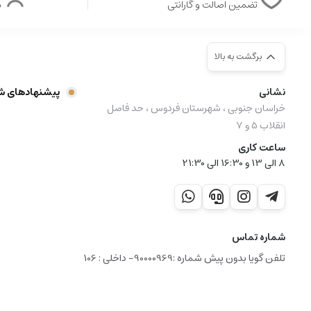
تضمین اصالت و گارانتی
ش
برگشت به بالا
نشانی
پیشنهادهای ش
خراسان جنوبی ، شهرستان فردوس ، حد فاصل
انقلاب 5 و 7
ساعت کاری
8 الی 13 و 16:30 الی 21:30
شماره تماس
تلفن گویا بدون پیش شماره :90000969- داخلی : 106