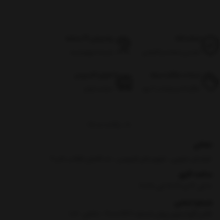
اصالت کالا
پشتیبانی 24 ساعته
تضمین اصالت و گارانتی
شنبه تا چهارشنبه
ضمانت بازگشت وجه
تحویل اکسپرس
بازگرداندن وجه در ۷ روز
سراسر ایران
برگشت به بالا
نشانی
خراسان جنوبی ، شهرستان فردوس ، حد فاصل انقلاب 5 و 7
ساعت کاری
8 الی 13 و 16:30 الی 21:30
شماره تماس
|
تلفن گویا بدون پیش شماره :90000969- داخلی : 106